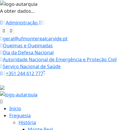
A obter dados...
Administração
geral@ufmonterealcarvide.pt
Queimas e Queimadas
Dia da Defesa Nacional
Autoridade Nacional de Emergência e Proteção Civil
Serviço Nacional de Saúde
*
+351 244 612 777
Horários
27.8 ºC
Início
Freguesia
História
Monte Real