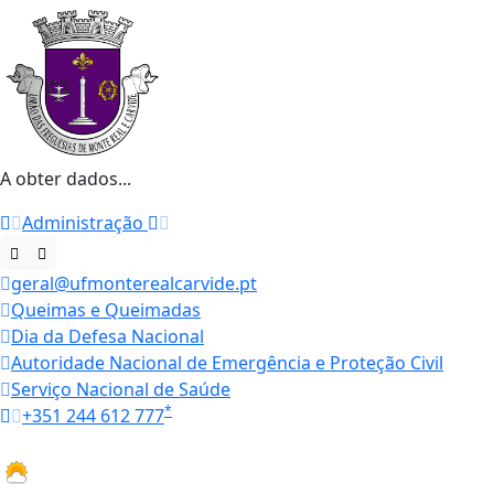
A obter dados...
Administração
geral@ufmonterealcarvide.pt
Queimas e Queimadas
Dia da Defesa Nacional
Autoridade Nacional de Emergência e Proteção Civil
Serviço Nacional de Saúde
*
+351 244 612 777
Horários
21.9 ºC