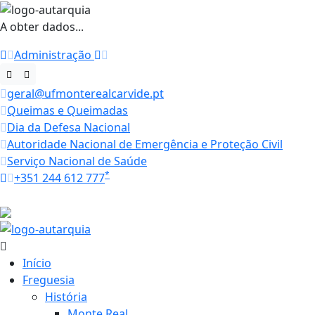
A obter dados...
Administração
geral@ufmonterealcarvide.pt
Queimas e Queimadas
Dia da Defesa Nacional
Autoridade Nacional de Emergência e Proteção Civil
Serviço Nacional de Saúde
*
+351 244 612 777
Horários
28.2 ºC
Início
Freguesia
História
Monte Real