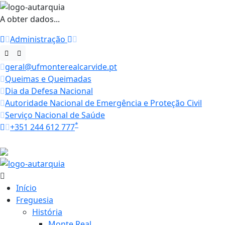
A obter dados...
Administração
geral@ufmonterealcarvide.pt
Queimas e Queimadas
Dia da Defesa Nacional
Autoridade Nacional de Emergência e Proteção Civil
Serviço Nacional de Saúde
*
+351 244 612 777
Horários
22.3 ºC
Início
Freguesia
História
Monte Real