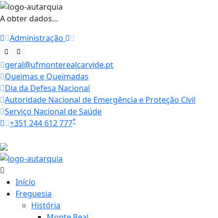
A obter dados...
Administração
geral@ufmonterealcarvide.pt
Queimas e Queimadas
Dia da Defesa Nacional
Autoridade Nacional de Emergência e Proteção Civil
Serviço Nacional de Saúde
*
+351 244 612 777
Horários
21 ºC
Início
Freguesia
História
Monte Real