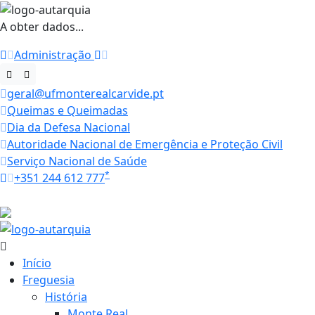
A obter dados...
Administração
geral@ufmonterealcarvide.pt
Queimas e Queimadas
Dia da Defesa Nacional
Autoridade Nacional de Emergência e Proteção Civil
Serviço Nacional de Saúde
*
+351 244 612 777
Horários
21 ºC
Início
Freguesia
História
Monte Real