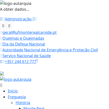
A obter dados...
Administração
geral@ufmonterealcarvide.pt
Queimas e Queimadas
Dia da Defesa Nacional
Autoridade Nacional de Emergência e Proteção Civil
Serviço Nacional de Saúde
*
+351 244 612 777
Horários
19 ºC
Início
Freguesia
História
Monte Real