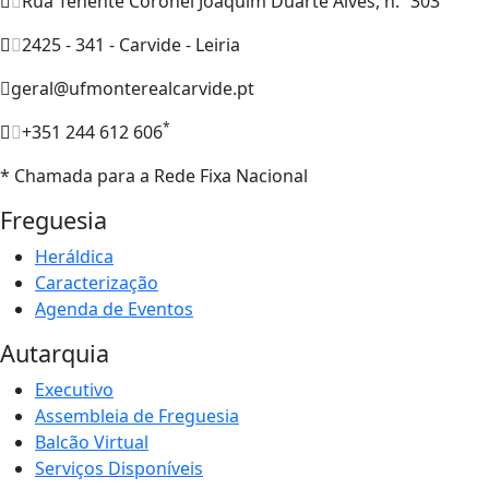
Rua Tenente Coronel Joaquim Duarte Alves, n.º 303
2425 - 341 - Carvide - Leiria
geral@ufmonterealcarvide.pt
*
+351 244 612 606
* Chamada para a Rede Fixa Nacional
Freguesia
Heráldica
Caracterização
Agenda de Eventos
Autarquia
Executivo
Assembleia de Freguesia
Balcão Virtual
Serviços Disponíveis