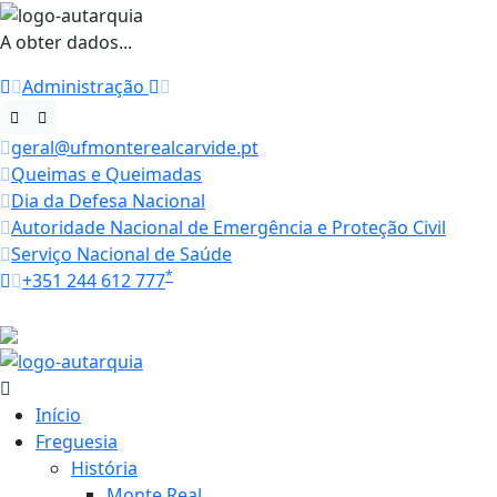
A obter dados...
Administração
geral@ufmonterealcarvide.pt
Queimas e Queimadas
Dia da Defesa Nacional
Autoridade Nacional de Emergência e Proteção Civil
Serviço Nacional de Saúde
*
+351 244 612 777
Horários
27.1 ºC
Início
Freguesia
História
Monte Real