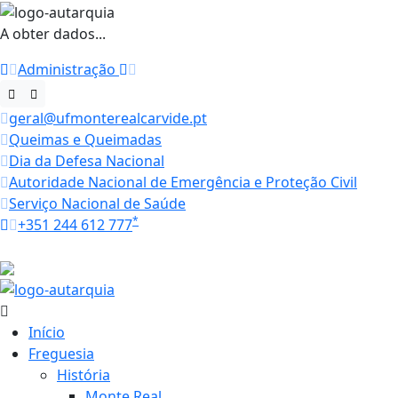
A obter dados...
Administração
geral@ufmonterealcarvide.pt
Queimas e Queimadas
Dia da Defesa Nacional
Autoridade Nacional de Emergência e Proteção Civil
Serviço Nacional de Saúde
*
+351 244 612 777
Horários
27.1 ºC
Início
Freguesia
História
Monte Real